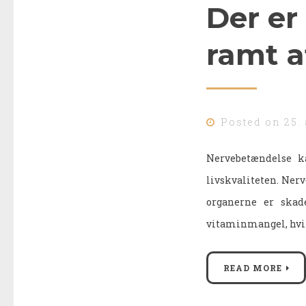
Der er
ramt a
Posted on
25.
Nervebetændelse k
livskvaliteten. Nerv
organerne er skad
vitaminmangel, hvil
READ MORE