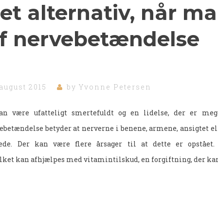
 et alternativ, når ma
f nervebetændelse
 august 2015
by
Yvonne Petersen
an være ufatteligt smertefuldt og en lidelse, der er meg
ebetændelse betyder at nerverne i benene, armene, ansigtet ell
ede. Der kan være flere årsager til at dette er opstået
ket kan afhjælpes med vitamintilskud, en forgiftning, der kan