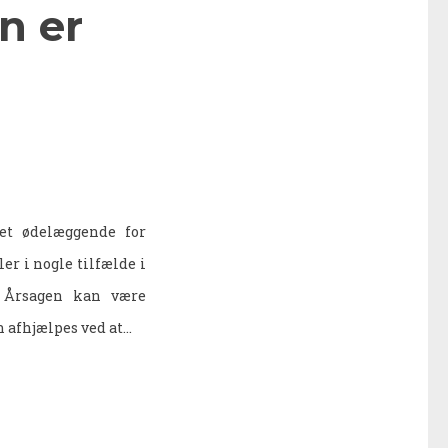
n er
et ødelæggende for
er i nogle tilfælde i
. Årsagen kan være
 afhjælpes ved at…