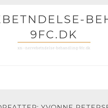
EBETNDELSE-BE
9FC.DK
xn--nervebetndelse-behandling-9fc.dk
ORFATTER:
YVONNE PETERS