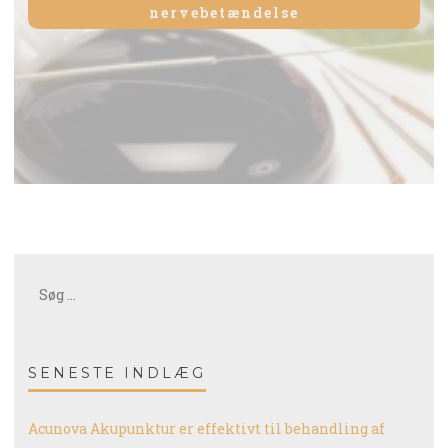
nervebetændelse
Søg
efter:
SENESTE INDLÆG
Acunova Akupunktur er effektivt til behandling af