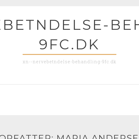
EBETNDELSE-BE
9FC.DK
xn--nervebetndelse-behandling-9fc.dk
ORFATTER:
MARIA ANDERS