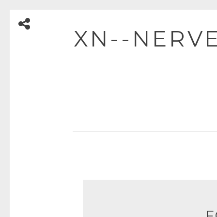
Skip
XN--NERV
to
content
F