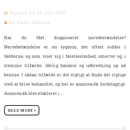
Posted on
21. juli 2015
by
Hans Hansen
Har du fået diagnoseret nervebetændelse?
Nervebetændelse er en sygdom, der oftest sidder i
fødderne, og som viser sig i følelsesløshed, smerter og, i
slemme tilfælde, dårlig balance og udbredning op ad
benene. I sådan tilfælde er det vigtigt at finde det rigtige
sted at blive behandlet, og her er acunova.dk fordelagtigt.
Acunova.dk blev etableret i…
READ MORE