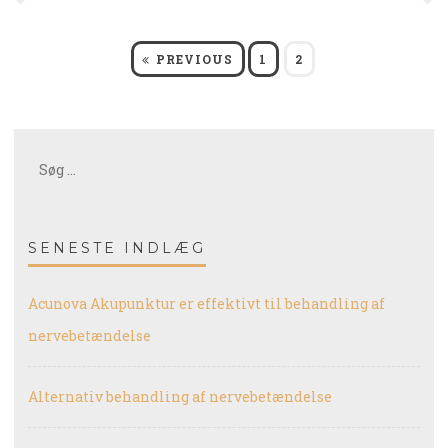
Indlægsinddeling
PAGE
PAGE
PREVIOUS
1
2
Søg
efter:
SENESTE INDLÆG
Acunova Akupunktur er effektivt til behandling af
nervebetændelse
Alternativ behandling af nervebetændelse