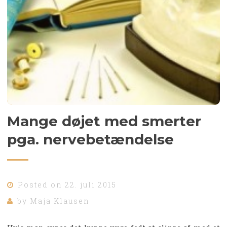
Mange døjet med smerter
pga. nervebetændelse
Posted on
22. juli 2015
by
Maja Klausen